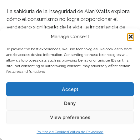
La sabiduría de la inseguridad de Alan Watts explora
cómo el consumismo no logra proporcionar el
verdadero significado de la vida, la importancia de
abrazar el dolor y el placer, y vivir en el momento
Manage Consent
presente para alcanzar la realización.
To provide the best experiences, we use technologies like cookies to store
and/or access device information. Consenting to these technologies will
Lecciones Principales
allow us to process data such as browsing behavior or unique IDs on this
site. Not consenting or withdrawing consent, may adversely affect certain
features and functions.
El consumismo no puede comprar la
Accept
felicidad ni proporcionar un propósito en
la vida.
Deny
View preferences
A medida que la influencia de la religión
Política de Cookies
Política de Privacidad
disminuye, la sociedad se queda con