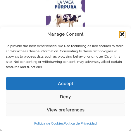
Manage Consent
To provide the best experiences, we use technologies like cookies to store
and/or access device information. Consenting to these technologies will
allow us to process data such as browsing behavior or unique IDs on this
La Vaca Púrpura
site. Not consenting or withdrawing consent, may adversely affect certain
features and functions.
(Resumen)
Accept
Deny
View preferences
Política de Cookies
Política de Privacidad